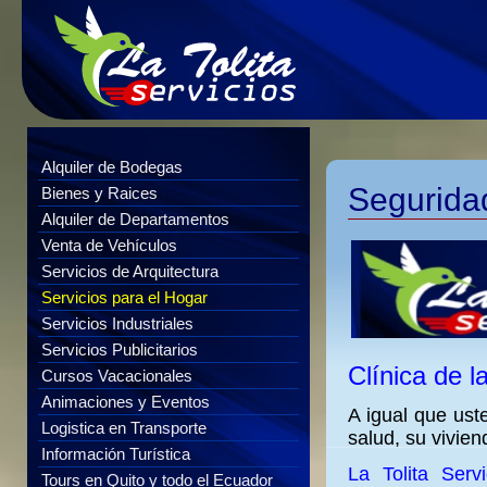
Alquiler de Bodegas
Segurida
Bienes y Raices
Alquiler de Departamentos
Venta de Vehículos
Servicios de Arquitectura
Servicios para el Hogar
Servicios Industriales
Servicios Publicitarios
Clínica de l
Cursos Vacacionales
Animaciones y Eventos
A igual que ust
Logistica en Transporte
salud, su vivie
Información Turística
La Tolita Servi
Tours en Quito y todo el Ecuador