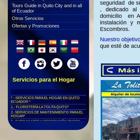
seguridad de su
Tours Guide in Quito City and in all
, dedicado al
of Ecuador
domicilio en Al
Otros Servicios
instalación y
Ofertas y Promociones
Escombros.
Nuestro objetiv
que esté de acu
Servicios para el Hogar
*.- SERVICIOS PARA EL HOGAR EN QUITO
ECUADOR *
1.- FLORISTERÍA LA TOLITA QUITO*
2.-SERVICIOS DE MANTENIMIENTO PARA EL
HOGAR*
3.-GYPSUM ARTE Y DECORACIÓN IBARRA -
ECUADOR*
*.- FLORISTERÍA LA TOLITA QUITO
ECUADOR**
Flores para San Valentin