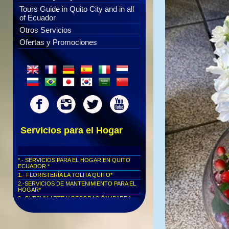
Tours Guide in Quito City and in all
of Ecuador
Otros Servicios
Ofertas y Promociones
Servicios para el Hogar
*.- SERVICIOS PARA EL HOGAR EN QUITO
ECUADOR *
1.- FLORISTERÍA LA TOLITA QUITO*
2.-SERVICIOS DE MANTENIMIENTO PARA EL
HOGAR*
3.-GYPSUM ARTE Y DECORACIÓN IBARRA -
ECUADOR*
*.- FLORISTERÍA LA TOLITA QUITO
ECUADOR**
Flores para San Valentin