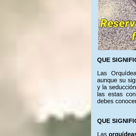
Arreglos de flores para San Valentin
Envio de arreglos florales de orquideas
San Valentin flores a domicilio
Orquideas para San Valentin
Arreglos Florales de Orquideas en Quito -
Ecuador
Floristerí­a en Quito - Ecuador
Los mejores arreglos florales
Orquideas arreglos florales de venta en quito
Servicios a domicilio de arreglos Florales
Floristeria la tolita
QUE SIGNIF
Envio de flores a domicilio en quito
Arreglos florales de orquideas en quito
Pedidos de arreglos florales en quito
Las Orquídea
Florerias en quito
aunque su sign
Venta de arreglos florales a domicilio en quito
y la seducción
Venta de orquideas a domicilio en quito
Orquideas arreglos florales
las estas co
Arreglos florales orquideas
debes conocer 
venta de Arreglos Florales en Quito
Reservas de arreglos florales de orquideas en
quito
Venta de flores a domicilio en Quito
QUE SIGNIF
*.- SERVICIOS DE MANTENIMIENTOS PARA EL
HOGAR*
Desbanques y desalojos de Escombros
Las
orquídea
Mantenimiento de Alarmas