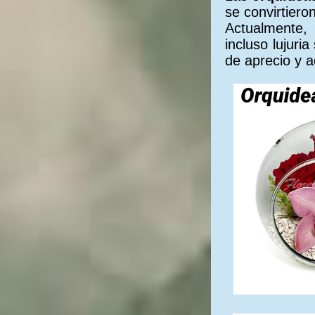
******************************
se convirtiero
Tecnologí­a de punta en cámaras
Actualmente,
Venta de cámaras para su hogar o negocio
Servicios de mantenimiento de camaras en Quito
incluso lujuri
Clí­nica de la Vivienda en Quito
de aprecio y a
Realizamos mantenimiento de cámaras
arreglos y reparaciones a domicilio en Albañilerí­a
Instalación y mantenimiento de Alarmas
Proteja su hogar de la delincuencia
Servicio de albañileria en Quito
Instalaciones de camaras de seguridad
Seguridad para su negocio
Mantenimiento para el hogar
Servicio de instalación y mantenimiento de
alarmas para su hogar o negocio
Brindamos mantenimientos preventivos para el
hogar
Realizamos reparaciones de plomerí­a,
electricidad en Quito-Ecuador
Servicio de albañilerí­a altamente calificado
¿Necesitas un albañil? Contáctanos
Se realiza trabajos de albañilerí­a