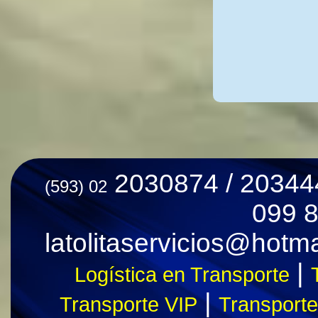
2030874 / 20344
(593) 02
099 
latolitaservicios@ho
|
Logística en Transporte
|
Transporte VIP
Transporte