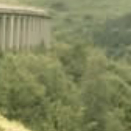
Venta de terrenos con hermosas vistas
Venta de lotes en Calderón con una excelente
ubicación
Terrenos en San José de Moran con todos los
servicios básicos
Lotes de terrenos en Quito-Ecuador
Terrenos en Calderón de contado y a crédito
Se vende terrenos urbanizados desde 200m2 en
Calderón
Terrenos urbanizados a precios accesibles
Lotes urbanizados de venta al norte de Quito
Venta de terrenos urbanizados al norte de la
Ciudad de Quito
Espectaculares terrenos urbanizados al norte de
Quito
Venta de terrenos en San José de Moran Quito-
Ecuador
Venta de lotes en San José de Moran Quito-
Ecuador
Terrenos totalmente planos en el sector de
Calderón
Lotes urbanizados de venta en Quito
Se vende terrenos urbanizados en San José de
Moran sector Calderón
Se vende terrenos urbanizados en San Juan de
Calderón