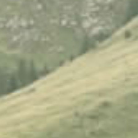
Local de arriendo en san Jose de moran
VENTA DE TERRENOS URBANIZADOS EN
QUITO - ECUADOR **
Venta de terrenos urbanizados en calderón
Terrenos en venta en Quito Norte
Terrenos en venta en norte de Quito, Quito
Terrenos comerciales en venta en Norte de Quito
Terrenos en venta en Pichincha (Quito)
Terrenos en venta en Centro Norte de Quito
Terrenos en venta en centro Norte, Quito
Adquiera su terreno de contado en Calderón
Adquiera su terreno en San José de Moran
Adquiera su terreno de contado en Calderón
Adquiera su lote de terreno al Norte de Quito
Adquiera su propio terreno inmediatamente
Adquiera su terreno de contado en Calderón
Adquiera su lote con financiamiento bancario
Adquiera su terreno a crédito
Adquiera su lote de terreno urbanizados con
escrituras
Lotes de terreno de contado y a crédito
Deja de pagar arriendo adquiere tu terreno
Solares de venta en San Juan de Calderón
Se vende terrenos urbanizados al norte de la
Ciudad de Quito
Venta de solares en Calderón
Lotes urbanizados totalmente planos
Venta de terrenos legales