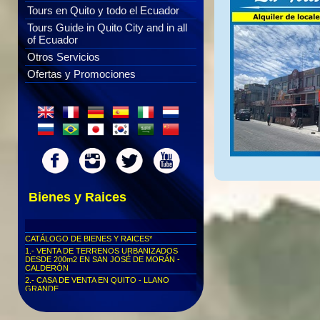
Tours en Quito y todo el Ecuador
Tours Guide in Quito City and in all
of Ecuador
Otros Servicios
Ofertas y Promociones
Bienes y Raices
CATÁLOGO DE BIENES Y RAICES*
1.- VENTA DE TERRENOS URBANIZADOS
DESDE 200m2 EN SAN JOSÉ DE MORÁN -
CALDERÓN
2.- CASA DE VENTA EN QUITO - LLANO
GRANDE
3.-TERRENO DE 2500 m2 EN VENTA O
ARRIENDO SECTOR DE MARIANAS DE
CALDERÓN