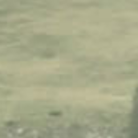
Locales Comerciales en alquiler - consultorios en
Quito
Alquiler Consultorios Médicos en Quito - Renta
Consultorio de Arriendo en Quito
Consultorios en alquiler en Centro Norte, Quito
Consultorio en renta en Centro Norte, Quito
Inmuebles en Alquiler consultorio médico en Quito
Consultorio en Alquiler en Quito
Locales principales de arriendo
Arriendo locales sector Moran
Locales de arriendo en calle principal
Locales Quito
Renta locales
Local 40 m2 de arriendo
Calderon locales de arriendo
Locales comerciales disponibles
Local 60m2 de arriendo
Local de 100m2 de arriendo Quito
Locales comerciales en alquiler
Local de arriendo Quito
Local de arriendo sector norte Quito
Arriendo local Calderon
Arriendo locales
Locales de arriendo Quito
Arriendo locales Calderon
Disponibles locales de arriendo