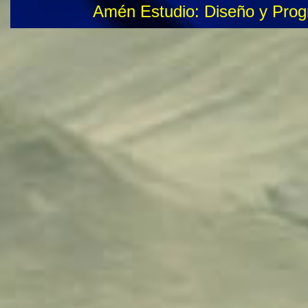
Amén Estudio: Diseño y Pro
Adquisición de oficinas, locales comerciales y
consultorios
Arriendo Consultorios Quito - Casas
Consultorios en locales en alquiler - en venta -
Quito
Disponible local para odontólogos
Disponible local para centro médico
Parroquia de Calderón se alquila locales
comerciales
Locales Baratos en arriendo en Quito
Consultorios arriendo en Quito - Oficinas y
locales
Renta de consultorio, oficina, local comercial
Norte
Oficinas Consultorios Quito
Arriendo Consultorios Médicos Quito
Consultorio de arriendo en Quito - Oficinas y
locales
Oficinas en Alquiler en Quito, Pichincha
Locales comerciales en Alquiler con consutorios
en Quito
Alquiler Consultorios Quito - Casas
Consultorios Médicos arriendo Quito
Local en venta en Consultorio Médico, Quito
Locales en arriendo en Quito
Locales de arriendo para Clínicas Pichincha,
Quito, Ecuador
Locales de arriendo en Quito - Apto para oficina
Arriendo oficina consultorio médico