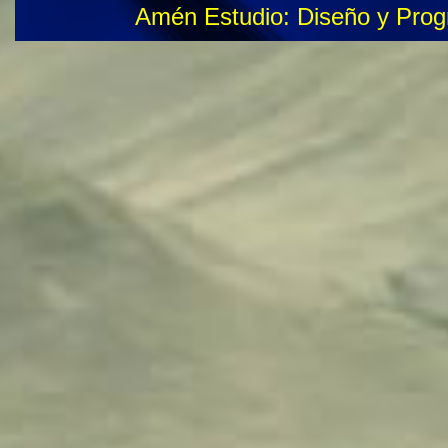
Amén Estudio: Diseño y Pro
Adquisición de oficinas, locales comerciales y
consultorios
Arriendo Consultorios Quito - Casas
Consultorios en locales en alquiler - en venta -
Quito
Disponible local para odontólogos
Disponible local para centro médico
Parroquia de Calderón se alquila locales
comerciales
Locales Baratos en arriendo en Quito
Consultorios arriendo en Quito - Oficinas y
locales
Renta de consultorio, oficina, local comercial
Norte
Oficinas Consultorios Quito
Arriendo Consultorios Médicos Quito
Consultorio de arriendo en Quito - Oficinas y
locales
Oficinas en Alquiler en Quito, Pichincha
Locales comerciales en Alquiler con consutorios
en Quito
Alquiler Consultorios Quito - Casas
Consultorios Médicos arriendo Quito
Local en venta en Consultorio Médico, Quito
Locales en arriendo en Quito
Locales de arriendo para Clínicas Pichincha,
Quito, Ecuador
Locales de arriendo en Quito - Apto para oficina
Arriendo oficina consultorio médico