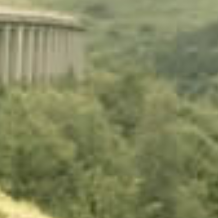
Venta de terrenos con hermosas vistas
Venta de lotes en Calderón con una excelente
ubicación
Terrenos en San José de Moran con todos los
servicios básicos
Lotes de terrenos en Quito-Ecuador
Terrenos en Calderón de contado y a crédito
Se vende terrenos urbanizados desde 200m2 en
Calderón
Terrenos urbanizados a precios accesibles
Lotes urbanizados de venta al norte de Quito
Venta de terrenos urbanizados al norte de la
Ciudad de Quito
Espectaculares terrenos urbanizados al norte de
Quito
Venta de terrenos en San José de Moran Quito-
Ecuador
Venta de lotes en San José de Moran Quito-
Ecuador
Terrenos totalmente planos en el sector de
Calderón
Lotes urbanizados de venta en Quito
Se vende terrenos urbanizados en San José de
Moran sector Calderón
Se vende terrenos urbanizados en San Juan de
Calderón