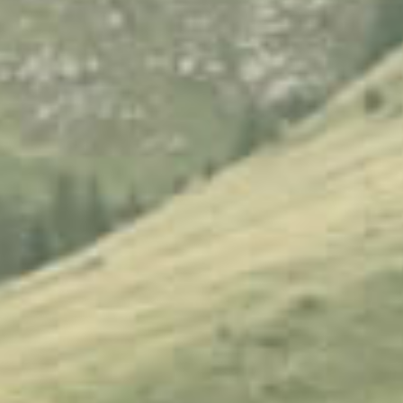
Local de arriendo en san Jose de moran
VENTA DE TERRENOS URBANIZADOS EN
QUITO - ECUADOR **
Venta de terrenos urbanizados en calderón
Terrenos en venta en Quito Norte
Terrenos en venta en norte de Quito, Quito
Terrenos comerciales en venta en Norte de Quito
Terrenos en venta en Pichincha (Quito)
Terrenos en venta en Centro Norte de Quito
Terrenos en venta en centro Norte, Quito
Adquiera su terreno de contado en Calderón
Adquiera su terreno en San José de Moran
Adquiera su terreno de contado en Calderón
Adquiera su lote de terreno al Norte de Quito
Adquiera su propio terreno inmediatamente
Adquiera su terreno de contado en Calderón
Adquiera su lote con financiamiento bancario
Adquiera su terreno a crédito
Adquiera su lote de terreno urbanizados con
escrituras
Lotes de terreno de contado y a crédito
Deja de pagar arriendo adquiere tu terreno
Solares de venta en San Juan de Calderón
Se vende terrenos urbanizados al norte de la
Ciudad de Quito
Venta de solares en Calderón
Lotes urbanizados totalmente planos
Venta de terrenos legales