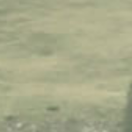
Locales Comerciales en alquiler - consultorios en
Quito
Alquiler Consultorios Médicos en Quito - Renta
Consultorio de Arriendo en Quito
Consultorios en alquiler en Centro Norte, Quito
Consultorio en renta en Centro Norte, Quito
Inmuebles en Alquiler consultorio médico en Quito
Consultorio en Alquiler en Quito
Locales principales de arriendo
Arriendo locales sector Moran
Locales de arriendo en calle principal
Locales Quito
Renta locales
Local 40 m2 de arriendo
Calderon locales de arriendo
Locales comerciales disponibles
Local 60m2 de arriendo
Local de 100m2 de arriendo Quito
Locales comerciales en alquiler
Local de arriendo Quito
Local de arriendo sector norte Quito
Arriendo local Calderon
Arriendo locales
Locales de arriendo Quito
Arriendo locales Calderon
Disponibles locales de arriendo