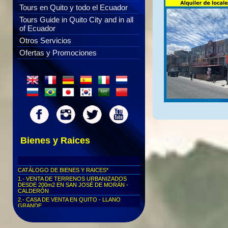
Tours en Quito y todo el Ecuador
Tours Guide in Quito City and in all
of Ecuador
Otros Servicios
Ofertas y Promociones
Bienes y Raices
CATÁLOGO DE BIENES Y RAICES*
1.- VENTA DE TERRENOS URBANIZADOS
DESDE 200m2 EN SAN JOSÉ DE MORÁN -
CALDERÓN
2.- CASA DE VENTA EN QUITO - LLANO
GRANDE
3.-TERRENO DE 2500 m2 EN VENTA O
ARRIENDO SECTOR DE MARIANAS DE
CALDERÓN